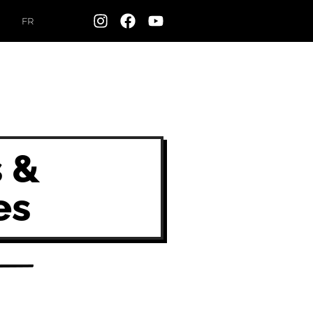
FR
s &
es