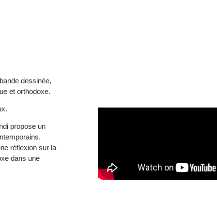
a bande dessinée,
que et orthodoxe.
ux.
ndi propose un
ontemporains.
e réflexion sur la
doxe dans une