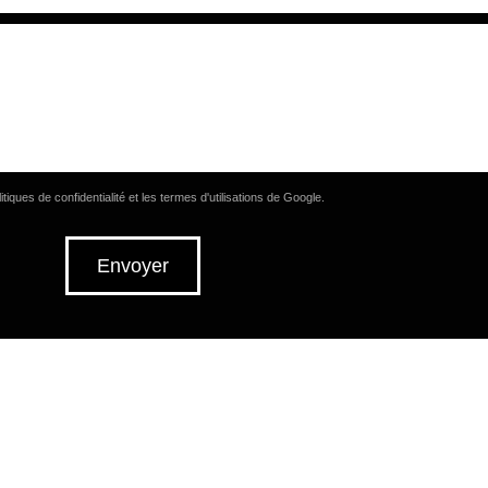
litiques de confidentialité
et
les termes d'utilisations
de Google.
Envoyer